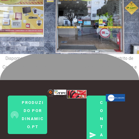
Dispomos de loja física, no centro da cidade do Fundão, distrito de
Castelo Branco. Prestamos serviços em toda a zona da Beira Baixa e
Beira Alta.
PRODUZI
C
DO POR
O
DINAMIC
N
O.PT
T
A