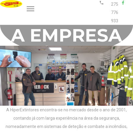
275
776
933
A
E
M
P
R
E
S
A
A HiperExtintores encontra-se no mercado desde o ano de 2001,
contando já com larga experiência na área da segurança,
nomeadamente em sistemas de deteção e combate a incêndios,